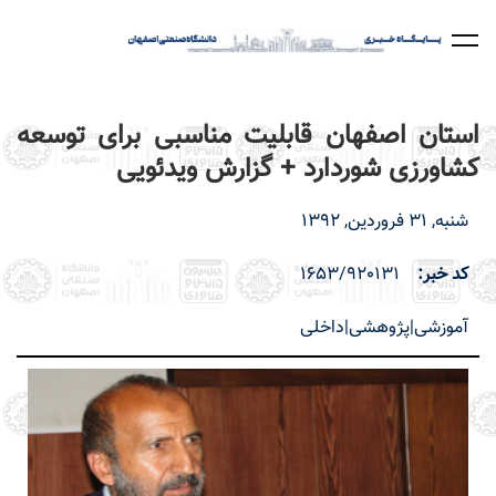
رفتن
به
محتوای
اصلی
استان اصفهان قابلیت مناسبی برای توسعه
کشاورزی شوردارد + گزارش ویدئویی
شنبه, 31 فروردین, 1392
کد خبر
1653/920131
آموزشی|پژوهشی|داخلی