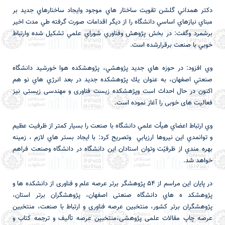
دكتر همداني گلشن تقويت ساختار هاي موجود وايجاد ساختارهاي جديد بر
مبناي نيازهاي اساسي دانشگاه را از ديگر اقدامات صورت گرفته طي مدت اخير
برشمرد وگفت: در بخش پژوهش وفناوري شوراي علمي تشكيل شده وارتباط
خوبي با صنعت برقرارشده است.
وي افزود: در حوزه هاي جديد پژوهشي، پژوهشکده هوا خورشید دانشگاه
صنعتي اصفهان، به عنوان يك پژوهشكده جديد در بعد انرژي هاي نو هم
اكنون در حال احداث است وپژهشکده زیست فناوری و مهندسی زیستی نیز
فعالیت های خوبی را آغاز نموده است.
وي ارتباط اعضاي هيأت علمي دانشگاه با صنعت را بسيار كمتر از ظرفيت عظيم
و توانمدي اين نيروها ارزيابي وتصريح كرد: با ايجاد بستر هاي لازم ، زمينه
بهره مندي از ظرفيّت وتوان استادان اين دانشگاه در دانشگاه وصنعت فراهم
خواهد شد.
در پايان اين مراسم از 54 پژوهشگر برتر عرصه علم و فناوری از دانشکده ها و
پژوهشكد ه هاي دانشگاه صنعتی اصفهان، پژوهشگران برتر استان،
پژوهشگران برتر کشور، منتخبین عرصه فناوری و ارتباط با صنعت، منتخبین
عرصه چاپ مقالات علمی پژوهشی،منتخبین عرصه تألیف و ترجمه کتاب و