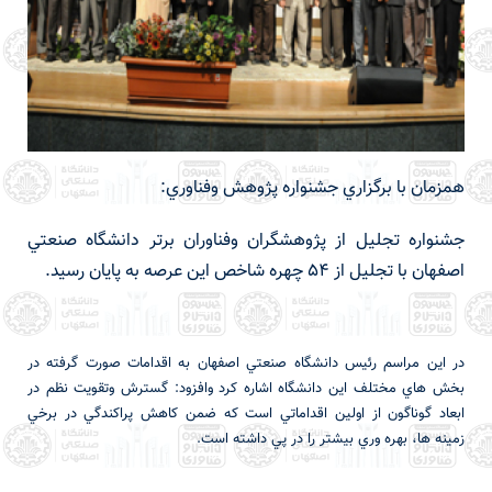
همزمان با برگزاري جشنواره پژوهش وفناوري:
جشنواره تجليل از پژوهشگران وفناوران برتر دانشگاه صنعتي
اصفهان با تجليل از 54 چهره شاخص اين عرصه به پايان رسيد.
در اين مراسم رئيس دانشگاه صنعتي اصفهان به اقدامات صورت گرفته در
بخش هاي مختلف اين دانشگاه اشاره كرد وافزود: گسترش وتقويت نظم در
ابعاد گوناگون از اولين اقداماتي است كه ضمن كاهش پراكندگي در برخي
زمينه ها، بهره وري بيشتر را در پي داشته است.