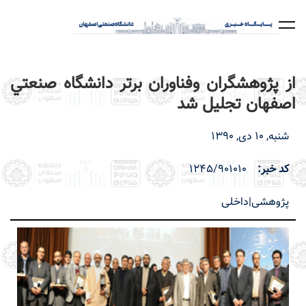
رفتن
به
محتوای
اصلی
از پژوهشگران وفناوران برتر دانشگاه صنعتي
اصفهان تجليل شد
شنبه, 10 دی, 1390
کد خبر
1245/901010
پژوهشی|داخلی