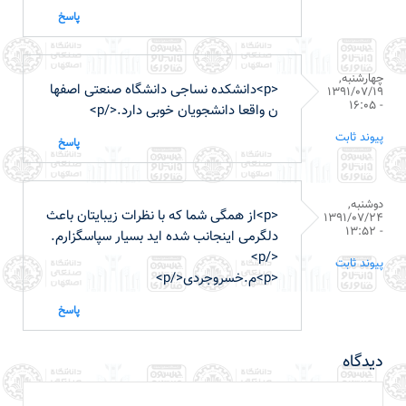
پاسخ
چهارشنبه,
<p>دانشکده نساجی دانشگاه صنعتی اصفها
1391/07/19
- 16:05
ن واقعا دانشجویان خوبی دارد.</p>
پیوند ثابت
پاسخ
دوشنبه,
<p>از همگی شما که با نظرات زیبایتان باعث
1391/07/24
- 13:52
دلگرمی اینجانب شده اید بسیار سپاسگزارم.
</p>
پیوند ثابت
<p>م.خسروجردی</p>
پاسخ
دیدگاه