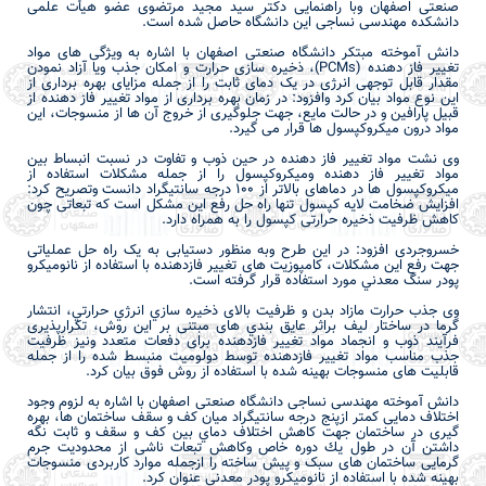
صنعتی اصفهان وبا راهنمایی دکتر سید مجید مرتضوی عضو هیأت علمی
دانشکده مهندسی نساجی این دانشگاه حاصل شده است.
دانش آموخته مبتکر دانشگاه صنعتی اصفهان
با اشاره به ویژگی های مواد
تغيير فاز دهنده (
PCMs
)، ذخیره سازی حرارت و امکان جذب ویا آزاد نمودن
مقدار قابل توجهی انرژی در یک دمای ثابت را از جمله مزایای بهره برداری از
این نوع مواد بیان کرد وافزود: در زمان بهره برداری از مواد تغيير فاز دهنده از
قبیل پارافین و در حالت مایع، جهت جلوگیری از خروج آن ها از منسوجات، این
مواد درون میکروکپسول ها قرار می گیرد.
وی نشت مواد تغییر فاز دهنده در حین ذوب و تفاوت در نسبت انبساط بین
مواد تغییر فاز دهنده ومیکروکپسول را از جمله مشکلات استفاده از
میکروکپسول ها در دماهای بالاتر از 100 درجه سانتیگراد دانست وتصریح کرد:
افزایش ضخامت لایه کپسول تنها راه حل رفع این مشکل است که تبعاتی چون
کاهش ظرفیت ذخیره حرارتی کپسول را به همراه دارد.
خسروجردی
افزود: در این طرح وبه منظور دستیابی به یک راه حل عملیاتی
جهت رفع این مشکلات، کامپوزيت های تغيير فازدهنده با استفاده از نانوميکرو
پودر سنگ معدني مورد استفاده قرار گرفته است.
وی جذب حرارت مازاد بدن و ظرفيت بالای ذخيره­ سازي انرژي حرارتي، انتشار
گرما در ساختار ليف براثر عايق بندي های مبتنی بر این روش، تکرارپذیری
فرآیند ذوب و انجماد مواد تغيير فازدهنده برای دفعات متعدد ونیز ظرفيت
جذب مناسب مواد تغيير فازدهنده توسط دولوميت منبسط شده را از جمله
قابلیت های منسوجات بهینه شده با استفاده از روش فوق بیان کرد.
دانش آموخته مهندسی نساجی دانشگاه صنعتی اصفهان
با اشاره به
لزوم وجود
اختلاف دمایی کمتر ازپنج درجه سانتیگراد میان کف و سقف ساختمان ها
، بهره
گیری در ساختمان جهت كاهش اختلاف دماي بين كف و سقف و ثابت نگه
داشتن آن در طول يك دوره خاص وکاهش تبعات ناشی از محدودیت جرم
گرمایی ساختمان­ های سبک و پیش ساخته را ازجمله موارد کاربردی منسوجات
بهینه شده با استفاده از نانوميكرو پودر معدني عنوان کرد.