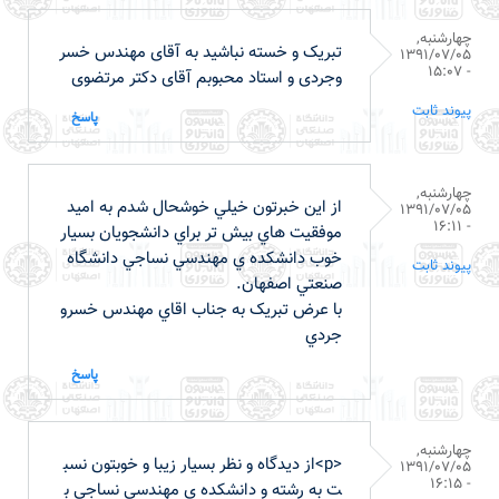
چهارشنبه,
تبریک و خسته نباشید به آقای مهندس خسر
1391/07/05
- 15:07
وجردی و استاد محبوبم آقای دکتر مرتضوی
پیوند ثابت
پاسخ
چهارشنبه,
از اين خبرتون خيلي خوشحال شدم به اميد
1391/07/05
- 16:11
موفقيت هاي بيش تر براي دانشجويان بسيار
خوب دانشکده ي مهندسي نساجي دانشگاه
پیوند ثابت
صنعتي اصفهان.
با عرض تبريک به جناب اقاي مهندس خسرو
جردي
پاسخ
چهارشنبه,
<p>از ديدگاه و نظر بسيار زيبا و خوبتون نسب
1391/07/05
- 16:15
ت به رشته و دانشکده ي مهندسي نساجي ب