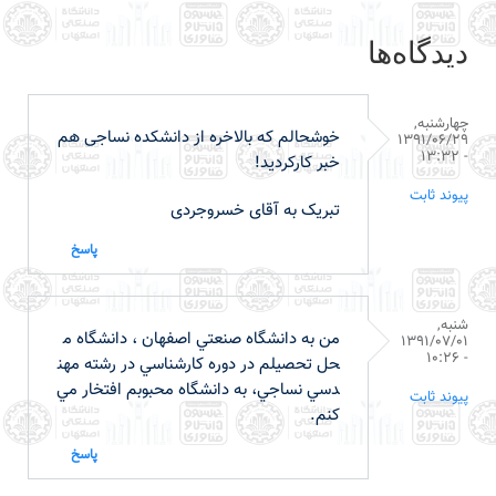
دیدگاه‌ها
چهارشنبه,
خوشحالم که بالاخره از دانشکده نساجی هم
1391/06/29
- 13:32
خبر کارکردید!
پیوند ثابت
تبریک به آقای خسروجردی
پاسخ
شنبه,
من به دانشگاه صنعتي اصفهان ، دانشگاه م
1391/07/01
- 10:26
حل تحصيلم در دوره كارشناسي در رشته مهن
دسي نساجي، به دانشگاه محبوبم افتخار مي
پیوند ثابت
كنم.
پاسخ