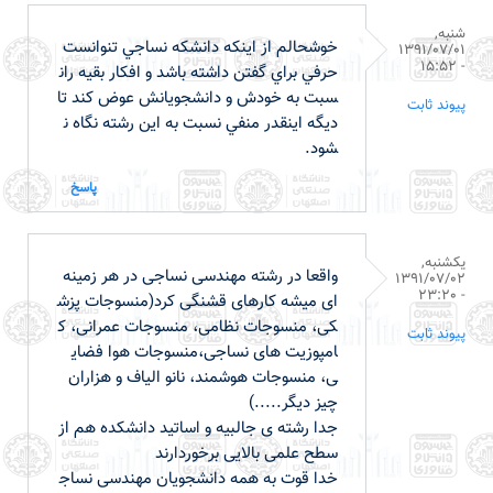
شنبه,
خوشحالم از اينکه دانشکه نساجي تنوانست
1391/07/01
- 15:52
حرفي براي گفتن داشته باشد و افکار بقيه ران
سبت به خودش و دانشجويانش عوض کند تا
پیوند ثابت
ديگه اينقدر منفي نسبت به اين رشته نگاه ن
شود.
پاسخ
یکشنبه,
واقعا در رشته مهندسی نساجی در هر زمینه
1391/07/02
- 23:20
ای میشه کارهای قشنگی کرد(منسوجات پزش
کی، منسوجات نظامی، منسوجات عمرانی، ک
پیوند ثابت
امپوزیت های نساجی،منسوجات هوا فضای
ی، منسوجات هوشمند، نانو الیاف و هزاران
چیز دیگر.....)
جدا رشته ی جالبیه و اساتید دانشکده هم از
سطح علمی بالایی برخوردارند
خدا قوت به همه دانشجویان مهندسی نساج