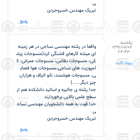
ی
تبریک مهندس خسروجردی
پاسخ
یکشنبه,
واقعا در رشته مهندسی نساجی در هر زمینه
1391/07/02
- 23:43
ای میشه کارهای قشنگی کرد(منسوجات پزش
کی، منسوجات نظامی، منسوجات عمرانی، ک
پیوند ثابت
امپوزیت های نساجی،منسوجات هوا فضای
ی، منسوجات هوشمند، نانو الیاف و هزاران
چیز دیگر.....)
جدا رشته ی جالبیه و اساتید دانشکده هم از
سطح علمی بالایی برخوردارند
خدا قوت به همه دانشجویان مهندسی نساج
ی
تبریک مهندس خسروجردی
پاسخ