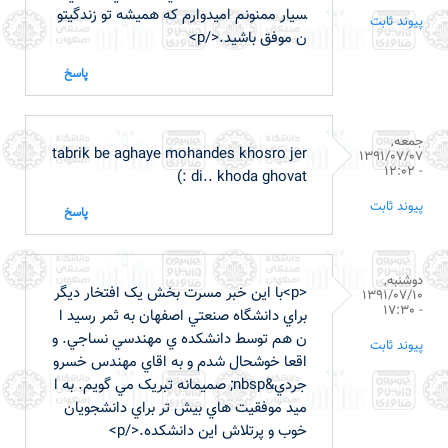
سيار ممنونم اميدوارم که هميشه تو زندگيتو
پیوند ثابت
ن موفق باشيد.</p>
پاسخ
جمعه,
tabrik be aghaye mohandes khosro jer
1391/07/07
- 12:02
di.. khoda ghovat :)
پیوند ثابت
پاسخ
دوشنبه,
<p>با اين خبر مسرت بخش يک افتخار ديگر
1391/07/10
- 17:30
براي دانشگاه صنعتي اصفهان به ثمر رسيد ا
ن هم توسط دانشکده ي مهندسي نساجي. و
پیوند ثابت
اقعا خوشحال شدم و به اقاي مهندس خسرو
جردي&nbsp; صميمانه تبريک مي گويم. به ا
ميد موفقيت هاي بيش تر براي دانشجويان
خوب و پرتلاش اين دانشکده.</p>