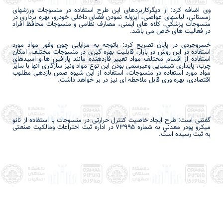
وی اضافه کرد: از دیگرکاربردهای این طرح استفاده در منسوجات ورزش­های
زمستانی، لباس­های غواصی، ایزوله نمودن فضای داخلی خودرو، بهره برداری در
منسوجات پزشکی، کلاه های ایمنی، مصارف نظامی و منسوجات محافظ افراد
در فعالیت های خاص می باشد.
خسروجردی
در پایان تصریح کرد: باتوجه به مزایایی چون وفور مواد مورد
استفاده در این روش در بازار، قابلیت بهره گیری در منسوجات مختلف، امکان
استفاده از اقسام مختلف مواد تغيير فازدهنده مانند پارافين­ ها و اسيدهاي
چرب، پایداری شیمیایی وغیرسمی بودن این نوع مواد ونیز سازگاری آنها با سایر
مواد مورد استفاده در منسوجات، استفاده از این شیوه ضمن بازدهی مطلوب
اقتصادی، بهره وری قابل ملاحظه ای نیز در بر خواهد داشت.
گفتنی است: طرح ایجاد خاصیت کنترل حرارتی در منسوجات با استفاده از نانو
ميكرو پودر معدني به شماره 73995 در اداره ثبت اختراعات ومالکیت صنعتی
به ثبت رسیده است.