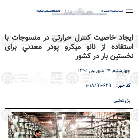
رفتن
به
محتوای
اصلی
ایجاد خاصیت کنترل حرارتی در منسوجات با
استفاده از نانو ميكرو پودر معدني برای
نخستین بار در کشور
چهارشنبه, 29 شهریور, 1391
کد خبر
1018/910629
پژوهشی