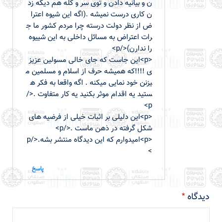
ن و بیانیه دادن و توی سر و کله هم دیگه زد
ن کاری درست نمیشه .(اگه این شیوه اعترا
ض از نظر دولت درسته چرا مردم کشور ما ج
رات اعتراض به مسائل داخلی به این شییوه
را ندارن)</p>
<p>این جاست که جای خالی مسولین عزیز
ی !!!!که همیشه حرف از اسلام و مسلمین م
یزنن خود نمایی میکنه . اگه واقعا به فکر ه
ستید یه اقدام موثر بکنید یه کار متفاوت .</
p>
<p>این دلیلی بر اثبات خیلی از فرضیه های
شکل گرفته در ذهن ماست .</p>
<p>امیدوارم که این دیدگاه منتشر بشه.</p
>
پاسخ
دیدگاه