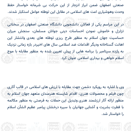
صنعتی اصفهان ضمن ابراز انزجار از این حرکت بی شرمانه خواستار حفظ
وحدت وهوشیاری امت های اسلامی در مقابل این توطئه عوامل استکبار شدند.
در این مراسم یکی از فعالان دانشجویی دانشگاه صنعتی اصفهان در سخنانی
تزلزل و خاموش نمودن احساسات دینی جوانان مسلمان، سنجش میزان
حساسیت جهان اسلام به منظور طرح ریزی توطئه های بعدی وانتشار این
اهانت گستاخانه ودیگر اقدامات ضد اسلامی سال های اخیردر بازه زمانی نزدیک
به یازده سپتامبر را برنامه هایی از پیش تعیین شده به منظور مقابله با موج
اسلام خواهی و بیداری اسلامی عنوان کرد.
وی با اشاره به رویکرد دشمن جهت مقابله با ارزش های اسلامی در قالب آثاری
چون فیلم و محصولات هنری، اقدام شایسته هنرمندان متعهد جهان اسلام به
منظور ارائه آثار ارزشمند هنری وتبدیل این حملات به فرصتی به منظور مکالمه
با فطرت بشریت و آشنایی جهانیان با سیره درخشان پیامبر عظیم الشأن اسلام
را خواستار شد.