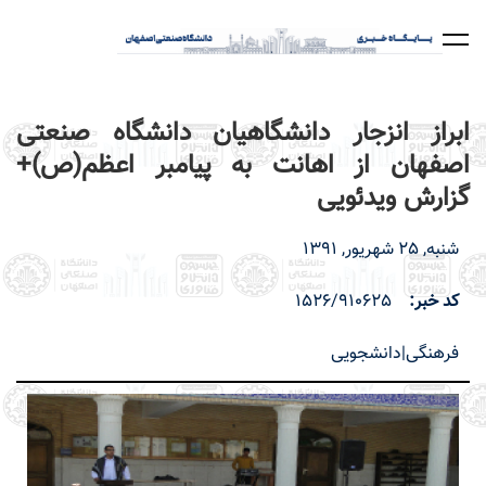
رفتن
به
محتوای
اصلی
ابراز انزجار دانشگاهیان دانشگاه صنعتی
اصفهان از اهانت به پیامبر اعظم(ص)+
گزارش ویدئویی
شنبه, 25 شهریور, 1391
کد خبر
1526/910625
فرهنگی|دانشجویی