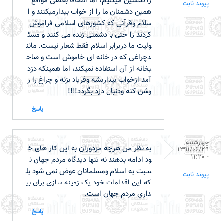
را تحسین میکنیم، اما انصافا بعضی مواقع
پیوند ثابت
همین دشمنان ما را از خواب بیدارمیکنند و ا
سلام وقرآنی که کشورهای اسلامی فراموش
کردند را حتی با دشمنی زنده می کنند و مسئ
ولیت ما دربرابر اسلام فقط شعار نیست. مانن
دچراغی که در خانه ای خاموش است و صاح
بخانه از آن استفاده نمیکند، اما همینکه دزد
آمد ازخواب بیداربشه وفریاد بزنه و چراغ را ر
وشن کنه ودنبال دزد بگردد!!!!
پاسخ
چهارشنبه,
به نظر من هرچه مزدوران به این کار های خ
1391/06/29
- 11:20
ود ادامه بدهند نه تنها دیدگاه مردم جهان ن
سبت به اسلام ومسلمانان عوض نمی شود بل
پیوند ثابت
که این اقدامات خود یک زمینه سازی برای بی
داری مردم جهان است.
پاسخ