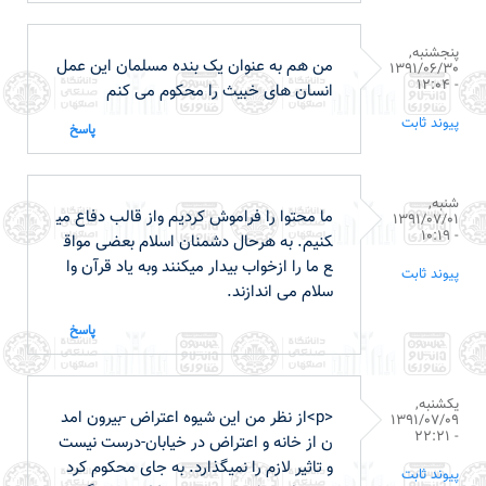
پنجشنبه,
من هم به عنوان یک بنده مسلمان این عمل
1391/06/30
- 12:04
انسان های خبیث را محکوم می کنم
پیوند ثابت
پاسخ
شنبه,
ما محتوا را فراموش کردیم واز قالب دفاع می
1391/07/01
- 10:19
کنیم. به هرحال دشمنان اسلام بعضی مواق
ع ما را ازخواب بیدار میکنند وبه یاد قرآن وا
پیوند ثابت
سلام می اندازند.
پاسخ
یکشنبه,
<p>از نظر من این شیوه اعتراض -بیرون امد
1391/07/09
- 22:21
ن از خانه و اعتراض در خیابان-درست نیست
و تاثیر لازم را نمیگذارد. به جای محکوم کرد
پیوند ثابت