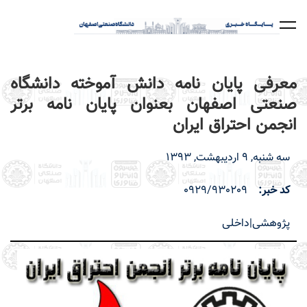
رفتن
به
محتوای
اصلی
معرفی پایان نامه دانش آموخته دانشگاه
صنعتی اصفهان بعنوان پایان نامه برتر
انجمن احتراق ایران
سه شنبه, 9 اردیبهشت, 1393
کد خبر
0929/930209
پژوهشی|داخلی