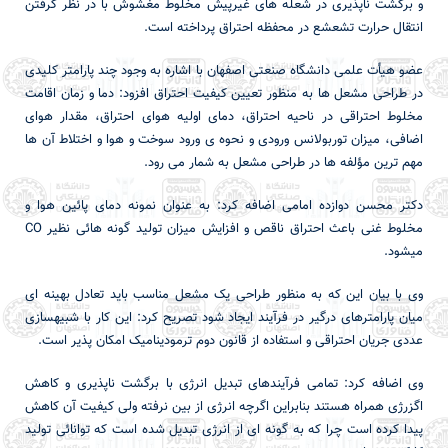
و برگشت ناپذیری در شعله ­های غیرپیش­ مخلوط مغشوش با در نظر گرفتن
انتقال حرارت تشعشع در محفظه احتراق پرداخته است.
عضو هیأت علمی دانشگاه صنعتی اصفهان با اشاره به وجود چند پارامتر کلیدی
در طراحی مشعل ها به منظور تعیین کیفیت احتراق افزود: دما و زمان اقامت
مخلوط احتراقی در ناحیه احتراق، دمای اولیه هوای احتراق، مقدار هوای
اضافی، میزان توربولانس ورودی و نحوه­ ی ورود سوخت و هوا و اختلاط آن ها
مهم ترین مؤلفه ها در طراحی مشعل به شمار می رود.
دکتر محسن دوازده امامی اضافه کرد: به عنوان نمونه دمای پائین هوا و
مخلوط غنی باعث احتراق ناقص و افزایش میزان تولید گونه ­هائی نظیر
CO
می­شود.
وی با بیان این که به منظور طراحی یک مشعل مناسب باید تعادل بهینه­ ای
میان پارامترهای درگیر در فرآیند ایجاد شود تصریح کرد: این کار با شبیه سازی
عددی جریان احتراقی و استفاده از قانون دوم ترمودینامیک امکان پذیر است.
وی اضافه کرد: تمامی فرآیندهای تبدیل انرژی با برگشت ­ناپذیری و کاهش
اگزرژی همراه هستند بنابراین اگرچه انرژی از بین نرفته­ ولی کیفیت آن کاهش
پیدا کرده­ است چرا که به گونه ­ای از انرژی تبدیل شده ­است که توانائی تولید