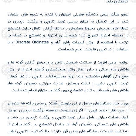
کارکمتری دارد.
عضو هیأت علمی دانشگاه صنعتی اصفهان با اشاره به شیوه های استفاده
شده در این تحقیق به منظور بررسی تولید انتروپی و برگشت ناپذیری در
شعله­ های غیرپیش­ مخلوط مغشوش با در نظر گرفتن انتقال حرارت تشعشع
در محفظه احتراق تصریح کرد: شبیه سازی احتراق و تشعشع در شعله به
ترتیب با استفاده از روش فلیملت پایای آرام و
Discrete Ordinates
و با
استفاده از کد تجاری فلوئنت انجام شده است.
دوازده امامی افزود: از سینتیک شیمیائی کامل برای درنظر گرفتن گونه ها و
واکنش های میانی و برای اعمال رفتار غیرخاکستری گازهای احتراق از روش
جمع وزنی گازهای خاکستری و نیز برای محاسبه تولید انتروپی با درنظر گرفتن
تولید انتروپی ناشی از تلفات ویسکوز، هدایت حرارتی، دیفیوژن گونه ها،
واکنش های شیمیائی و تبادل تشعشع درون گازهای احتراق انجام شده است.
وی با بیان دستاوردهای حاصل از این پژوهش گفت: براساس یافته ها علاوه بر
از بین رفتن حدود نیمی از اگزرژی سوخت بواسطه برگشت ناپذیری عوامل
فوق، هدایت حرارتی عامل اصلی تولید انتروپی و برگشت ناپذیری می باشد و
واکنش های شیمیائی، دیفیوژن گونه ها و تبادل تشعشع بین گازهای احتراق
به ترتیب اهمیت در جایگاه های بعدی قرار دارند درحالیکه تولید انتروپی ناشی