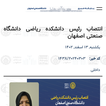
رفتن
به
محتوای
اصلی
انتصاب رئیس دانشکده ریاضی دانشگاه
صنعتی اصفهان
یکشنبه, 13 اسفند, 1402
کد خبر
1438/20240303
داخلی