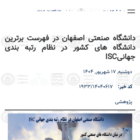
رفتن
به
محتوای
اصلی
دانشگاه صنعتی اصفهان در فهرست برترین
دانشگاه های کشور در نظام رتبه بندی
جهانیISC
دوشنبه, 17 شهریور, 1404
کد خبر
1933/14040617
پژوهشی