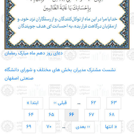
دعای روز دهم ماه مبارک رمضان
نشست مشترک مدیران بخش های مختلف و شورای دانشگاه
صنعتی اصفهان
Pagination
صفحه
63
صفحه
62
…
‹‹ قبلی
Previous
« ابتدا
First
page
page
صفحه
68
صفحه
67
صفحه
66
صفحه
65
صفحه
64
جاری
انتها »
Last
بعدی ››
Next
…
صفحه
70
صفحه
69