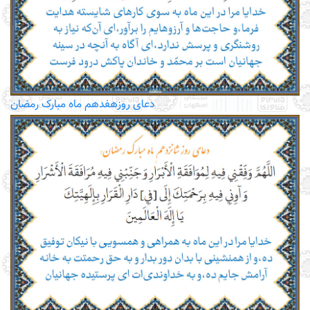
دعای روزهفدهم ماه مبارک رمضان