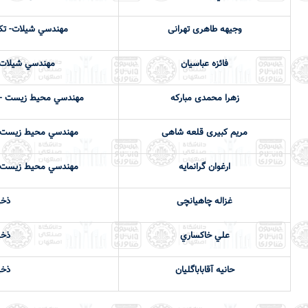
وجیهه طاهری تهرانی
مهندسي شيلات- تکث
فائزه عباسیان
مهندسي شيلات- 
زهرا محمدی مبارکه
مهندسي محيط زيست - ا
مریم کبیری قلعه شاهی
مهندسي محيط زيست 
ارغوان گرانمایه
مهندسي محيط زيست 
غزاله چاهیانچی
ذخی
علي خاكساري
ذخي
حانيه آقاباباگليان
ذخی