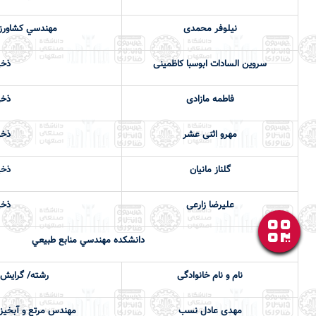
نیلوفر محمدی
مهندسي كشاورزي
سروین السادات ابوسبا کاظمینی
ذخی
فاطمه مازادی
ذخی
مهرو اثنی عشر
ذخی
گلناز مانیان
ذخی
علیرضا زارعی
ذخی
دانشكده مهندسي منابع طبيعي
نام و نام خانوادگی
رشته/ گرایش 
مهدي عادل نسب
مهندس مرتع و آبخيزد