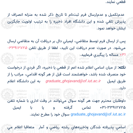
قطعي نمايند.
عدم‌تكميل و عدم‌‌ارسال فرم ثبت‌نام تا تاريخ ذكر شده به منزله انصراف از
پذيرش تلقي شده و اين دانشگاه افراد ذخيره را به ترتيب اولويت جايگزين
ايشان خواهد نمود.
پس از ارسال فرم توسط متقاضي، ايميلي دال بر دريافت آن به متقاضي ارسال
مي‌شود. در صورت عدم دريافت اين تاييد، لطفا از طريق تلفن
33912725-
031
مساله را پيگيري فرماييد.
نكته:
از ميان اسامي اعلام شده اعم از قطعي يا ذخيره، اگر فردي از درخواست
خود منصرف شده باشد، خواهشمند است قبل از هر گونه اقدامي، مراتب را از
طريق ايميل
graduate_ghojavand@of.iut.ac.ir
به اين دانشگاه اعلام
دارد.
داوطلبان محترم جهت هر گونه سوال مي‌توانند در وقت اداري با شماره تلفن
33912725-031 تماس گرفته و يا با ايميل
graduate_ghojavand@of.iut.ac.ir
سوال خود را مطرح نمايند.
اسامي پذيرفته شدگان وذخيره‌هاي رشته رياضي و آمار متعاقبا اعلام مي