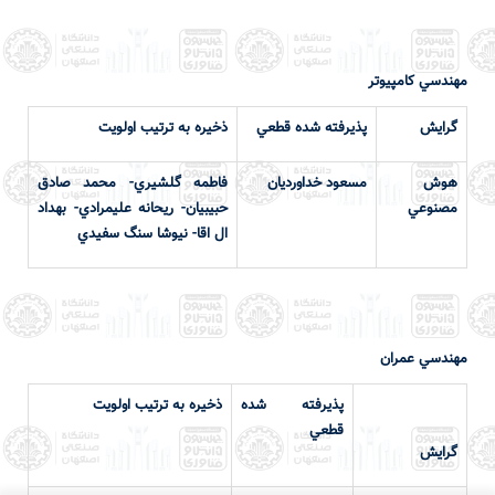
مهندسي كامپيوتر
گرايش
پذيرفته شده قطعي
ذخيره به ترتيب اولويت
هوش
مسعود خداورديان
فاطمه گلشيري- محمد صادق
مصنوعي
حبيبيان- ريحانه عليمرادي- بهداد
ال اقا- نيوشا سنگ سفيدي
مهندسي عمران
پذيرفته شده
ذخيره به ترتيب اولويت
قطعي
گرايش
x