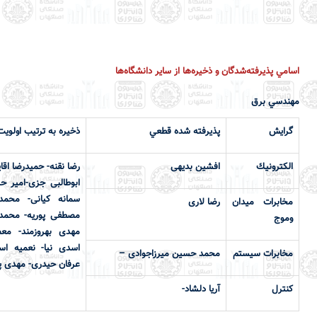
اسامي پذيرفته‌شدگان و ذخيره‌ها از ساير دانشگاه‌ها
مهندسي برق
گرايش
پذيرفته شده قطعي
ذخيره به ترتيب اولويت
الكترونيك
افشین بدیهی
رضا نقنه- حمیدرضا اقا
ابوطالبی جزی-امير ح
سمانه کیانی- محم
مخابرات ميدان
رضا لاری
مصطفی پوریه- محمد
وموج
مهدی بهروزمند- مع
اسدی نیا- نعمیه اسل
مخابرات سيستم
محمد حسین میرزاجوادی –
عرفان حیدری- مهدی پا
كنترل
آریا دلشاد-