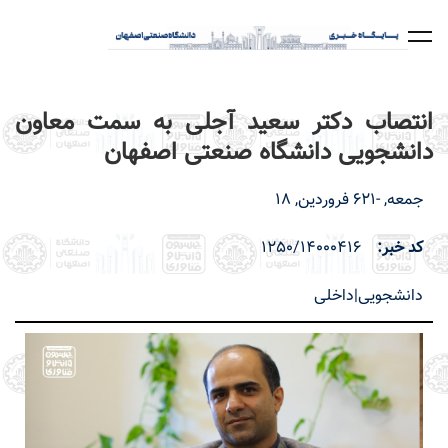
رفتن
به
محتوای
اصلی
انتصاب دکتر سعید آجلی به سمت معاون
دانشجویی دانشگاه صنعتی اصفهان
جمعه, -621 فروردین, 18
کد خبر
1250/14000416
دانشجویی|داخلی