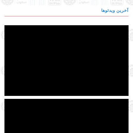
آخرین ویدئوها