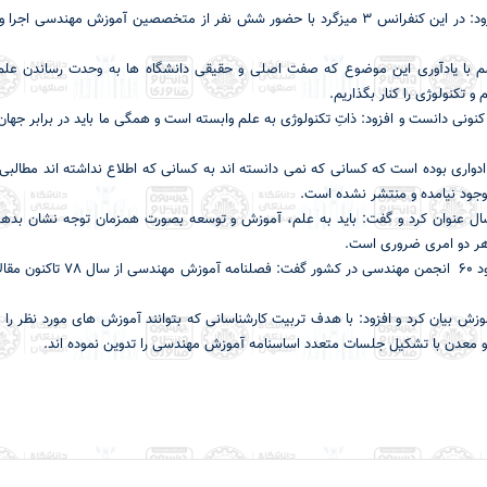
دکتر حمیدرضا صفوی تنوع مقالات را بسیار مناسب ارزیابی کرد و افزود: در این کنفرانس 3 میزگرد با حضور شش نفر از متخصصین آموزش مهن
راسم با یادآوری این موضوع که صفت اصلی و حقیقی دانشگاه ها به وحدت رساندن عل
و تکنولوژی را کنار بگذاریم.
کنونی دانست و افزود: ذاتِ تکنولوژی به علم وابسته است و همگی ما باید در برابر جهان
 ادواری بوده است که کسانی که نمی دانسته اند به کسانی که اطلاع نداشته اند مطالبی 
بوجود نیامده و منتشر نشده است.
ر داوری اردکانی قدمت آموزش مهندس در ایران را بيش از 50 سال عنوان كرد و گفت: باید به علم، آموزش و توسعه بصورت همزمان توجه نشا
 هر دو امری ضروری است.
همچنین در این همایش رئیس انجمن مهندسی ایران، با اشاره به وجود 60 انجمن مهندسی
وزش بیان کرد و افزود: با هدف تربیت کارشناسانی که بتوانند آموزش های مورد نظر را د
 معدن با تشکیل جلسات متعدد اساسنامه آموزش مهندسی را تدوین نموده اند.