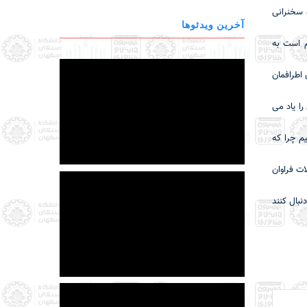
دسی اجرا و سخنرانی
آخرین ویدئوها
م است به
 اطرافمان
را یاد می
ن بدهیم چرا که
 در کشور گفت: فصلنامه آموزش مهندسی از سال 78 تاکنون مقالات فراوان
نبال کنند