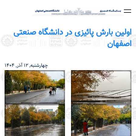
رفتن
به
محتوای
اصلی
اولین بارش پائیزی در دانشگاه صنعتی
اصفهان
چهارشنبه, 12 آذر, 1404