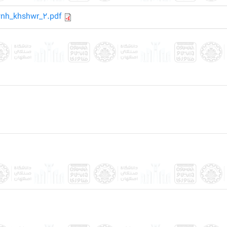
nh_khshwr_2.pdf