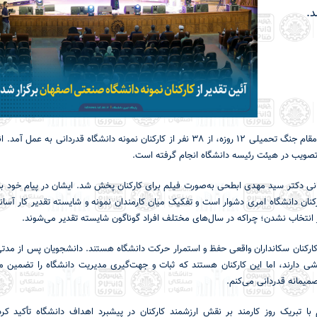
د.
در این آیین، ضمن ادای احترام به خانواده شهید براتی از شهدای والامقام جنگ تحمیلی 12 روزه، از 38 نفر از کارکنان نمونه دانشگاه قدردان
 تصویب در هیئت رئیسه دانشگاه انجام گرفته است
.
ی دکتر سید مهدی ابطحی به‌صورت فیلم برای کارکنان پخش شد. ایشان در پیام خود با 
کنان دانشگاه امری دشوار است و تفکیک میان کارمندان نمونه و شایسته تقدیر کار آسا
 انتخاب نشدن؛ چراکه در سال‌های مختلف افراد گوناگون شایسته تقدیر می‌شوند.
«کارکنان سکانداران واقعی حفظ و استمرار حرکت دانشگاه هستند. دانشجویان پس از مدتی
دارند، اما این کارکنان هستند که ثبات و جهت‌گیری مدیریت دانشگاه را تضمین می‌
میمانه قدردانی می‌کنم.
با تبریک روز کارمند بر نقش ارزشمند کارکنان در پیشبرد اهداف دانشگاه تأکید کر