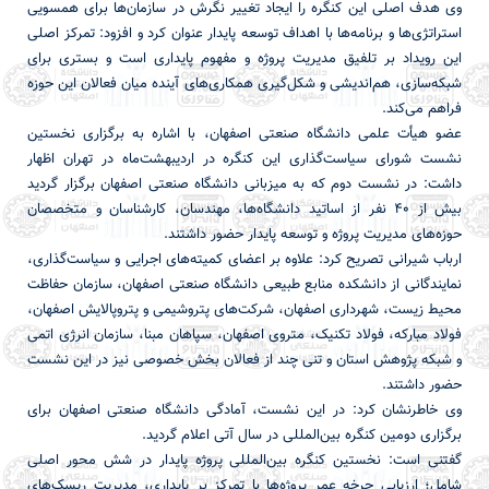
وی هدف اصلی این کنگره را ایجاد تغییر نگرش در سازمان‌ها برای همسویی
استراتژی‌ها و برنامه‌ها با اهداف توسعه پایدار عنوان کرد و افزود: تمرکز اصلی
این رویداد بر تلفیق مدیریت پروژه و مفهوم پایداری است و بستری برای
شبکه‌سازی، هم‌اندیشی و شکل‌گیری همکاری‌های آینده میان فعالان این حوزه
فراهم می‌کند.
عضو هیأت علمی دانشگاه صنعتی اصفهان، با اشاره به برگزاری نخستین
نشست شورای سیاست‌گذاری این کنگره در اردیبهشت‌ماه در تهران اظهار
داشت: در نشست دوم که به میزبانی دانشگاه صنعتی اصفهان برگزار گردید
بیش از ۴۰ نفر از اساتید دانشگاه‌ها، مهندسان، کارشناسان و متخصصان
حوزه‌های مدیریت پروژه و توسعه پایدار حضور داشتند.
ارباب شیرانی تصریح کرد: علاوه بر اعضای کمیته‌های اجرایی و سیاست‌گذاری،
نمایندگانی از دانشکده منابع طبیعی دانشگاه صنعتی اصفهان، سازمان حفاظت
محیط زیست، شهرداری اصفهان، شرکت‌های پتروشیمی و پتروپالایش اصفهان،
فولاد مبارکه، فولاد تکنیک، متروی اصفهان، سپاهان مبنا، سازمان انرژی اتمی
و شبکه پژوهش استان و تنی چند از فعالان بخش خصوصی نیز در این نشست
حضور داشتند.
وی خاطرنشان کرد: در این نشست، آمادگی دانشگاه صنعتی اصفهان برای
برگزاری دومین کنگره بین‌المللی در سال آتی اعلام گردید.
گفتنی است: نخستین کنگره بین‌المللی پروژه پایدار در شش محور اصلی
شامل؛ ارزیابی چرخه عمر پروژه‌ها با تمرکز بر پایداری، مدیریت ریسک‌های