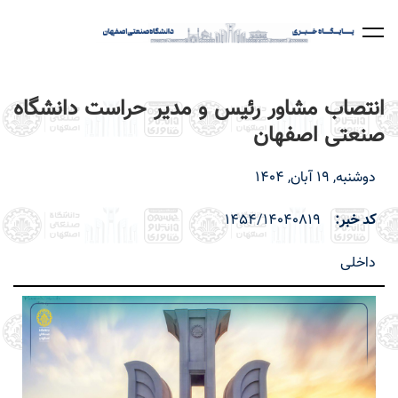
رفتن
به
محتوای
اصلی
انتصاب مشاور رئیس و مدیر حراست دانشگاه
صنعتی اصفهان
دوشنبه, 19 آبان, 1404
کد خبر
1454/14040819
داخلی