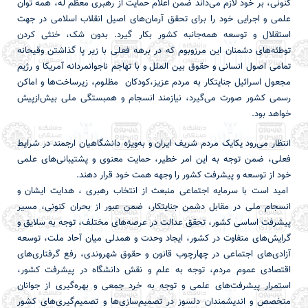
کنونی، بر خود لازم می‌داند ضمن اعلام حمایت از رهبری معظم له، همه توان
علمی و اجرایی خود را برای تحقق آرمان‌های اصیل انقلاب اسلامی در جهت
استقلال و توسعه همه‌جانبه کشور بکار گیرد. بدون شک، خنثی کردن
توطئه‌های دشمنان این مرزوبوم که در برهه فعلی با زیر پا گذاشتن وقیحانه
تمامی اصول انسانی و حقوق بین الملل و با تهاجم ناجوانمردانه آمریکا و رژیم
مجعول اسرائیل جنایتکار به مردم عزیز،کودکان مظلوم، زیرساخت‌ها و اماکن
رسمی کشور صورت می‌گیرد، نیازمند انسجام و همبستگی ملی بیش‌ازپیش
خواهد بود.
انتظار می‌رود یکایک مردم شریف ایران و به‌ویژه دانشگاهیان ارجمند در شرایط
فعلی، ضمن توجه به این امر خطیر، حمایت معنوی و پشتیبانی‌های علمی
خود از توسعه و پیشرفت کشور را وجهه همت خود قرار دهند.
امید است با سرمایه اجتماعی منبعث از انتخاب رهبری ، هدایت ایشان و
انسجام ملی در مقابل دشمن جنایتکار، ضمن عبور از بحران کنونی، مسیر
پیشرفت اساسی کشور، تحقق عدالت در عرصه‌های مختلف، توجه به سلایق و
گرایش‌های متفاوت در کشور، ایجاد وحدت و همدلی میان آحاد ملت، توسعه
آزادی‌های اجتماعی در چهارچوب قانون و حقوق شهروندی، رفع گرفتاری‌های
اقتصادی عموم مردم، توجه به علم و نقش دانشگاه در پیشرفت کشور،
استمرار پیشرفت‌های علمی و توجه به خرد جمعی و بهره‌گیری از جوانان
متخصص و اندیشمندان دلسوز در تصمیم‌سازی‌ها و تصمیم‌گیری‌های کشور