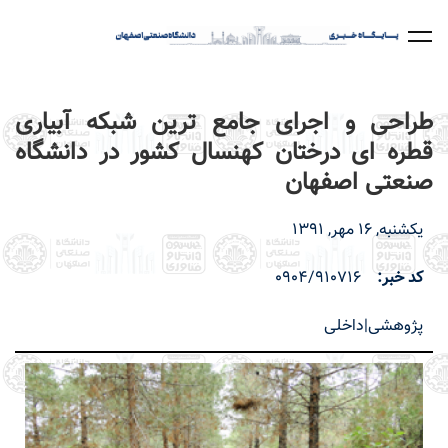
رفتن
به
محتوای
اصلی
طراحی و اجرای جامع ترین شبکه آبیاری
قطره ای درختان کهنسال کشور در دانشگاه
صنعتی اصفهان
یکشنبه, 16 مهر, 1391
کد خبر
0904/910716
پژوهشی|داخلی