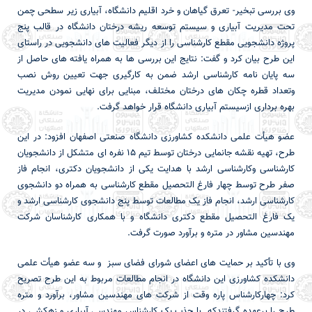
وی بررسی تبخیر- تعرق گیاهان و خرد اقلیم دانشگاه، آبیاری زیر سطحی چمن
تحت مدیریت آبیاری و سیستم توسعه ریشه درختان دانشگاه در قالب پنج
پروژه دانشجویی مقطع کارشناسی را از دیگر فعالیت های دانشجویی در راستای
این طرح بیان کرد و گفت: نتایج این بررسی ها به همراه یافته های حاصل از
سه پایان نامه کارشناسی ارشد ضمن به کارگیری جهت تعیین روش نصب
وتعداد قطره چکان های درختان مختلف، مبنایی برای نهایی نمودن مدیریت
بهره برداری ازسیستم آبیاری دانشگاه قرار خواهد گرفت.
عضو هیأت علمی دانشکده کشاورزی دانشگاه صنعتی اصفهان افزود: در این
طرح، تهیه نقشه جانمایی درختان توسط تیم 15 نفره ای متشکل از دانشجویان
کارشناسی وکارشناسی ارشد با هدایت یکی از دانشجویان دکتری، انجام فاز
صفر طرح توسط چهار فارغ التحصیل مقطع کارشناسی به همراه دو دانشجوی
کارشناسی ارشد، انجام فاز یک مطالعات توسط پنج دانشجوی کارشناسی ارشد و
یک فارغ التحصیل مقطع دکتری دانشگاه و با همکاری کارشناسان شرکت
مهندسین مشاور در متره و برآورد صورت گرفت.
وی با تأکید بر حمایت های اعضای شورای فضای سبز و سه عضو هیأت علمی
دانشکده کشاورزی این دانشگاه در انجام مطالعات مربوط به این طرح تصریح
کرد: چهارکارشناس پاره وقت از شرکت های مهندسین مشاور، برآورد و متره
طرح را برعهده گرفتندکه با جذب یک کارشناس مهندسی آبیاری و زهکشی در