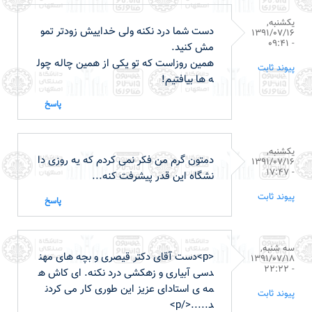
یکشنبه,
دست شما درد نکنه ولی خداییش زودتر تمو
1391/07/16
- 09:41
مش کنید.
همین روزاست که تو یکی از همین چاله چول
پیوند ثابت
ه ها بیافتیم!
پاسخ
یکشنبه,
دمتون گرم من فکر نمی کردم که یه روزی دا
1391/07/16
- 17:47
نشگاه این قدر پیشرفت کنه...
پیوند ثابت
پاسخ
سه شنبه,
<p>دست آقای دکتر قیصری و بچه های مهن
1391/07/18
- 22:22
دسی آبیاری و زهکشی درد نکنه. ای کاش ه
مه ی استادای عزیز این طوری کار می کردن
پیوند ثابت
د.....</p>