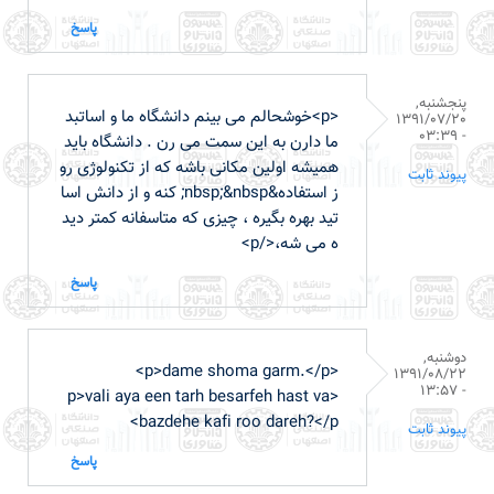
پاسخ
پنجشنبه,
<p>خوشحالم می بینم دانشگاه ما و اساتبد
1391/07/20
- 03:39
ما دارن به این سمت می رن . دانشگاه باید
همیشه اولین مکانی باشه که از تکنولوژی رو
پیوند ثابت
ز استفاده&nbsp;&nbsp; کنه و از دانش اسا
تید بهره بگیره ، چیزی که متاسفانه کمتر دید
ه می شه،</p>
پاسخ
دوشنبه,
<p>dame shoma garm.</p>
1391/08/22
- 13:57
<p>vali aya een tarh besarfeh hast va
bazdehe kafi roo dareh?</p>
پیوند ثابت
پاسخ