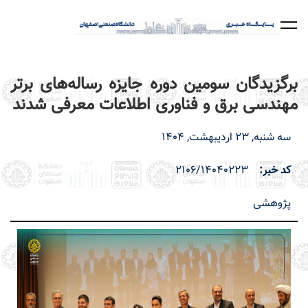
رفتن
به
محتوای
اصلی
برگزیدگان سومین دوره جایزه رساله‌های برتر
مهندسی برق و فناوری اطلاعات معرفی شدند
سه شنبه, 23 اردیبهشت, 1404
کد خبر
2106/14040223
پژوهشی