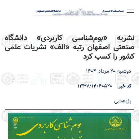
رفتن
به
محتوای
اصلی
نشریه «بوم‌شناسی کاربردی» دانشگاه
صنعتی اصفهان رتبه «الف» نشریات علمی
کشور را کسب کرد
دوشنبه, 20 مرداد, 1404
کد خبر
1337/14040520
پژوهشی