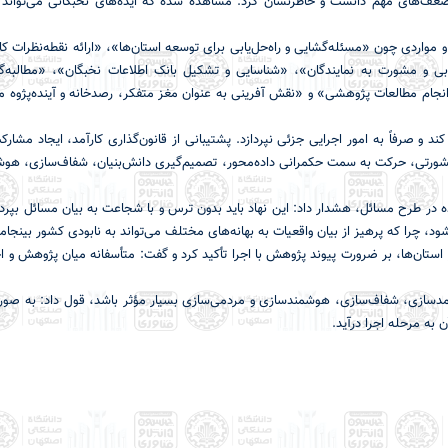
 ضعف‌های مهم دانست و خاطرنشان کرد: مشاهده شده که ایده‌های نخبگانی می‌تواند 
مواردی چون «مسئله‌گشایی و راه‌حل‌یابی برای توسعه استان‌ها»، «ارائه نقطه‌نظرات ک
ی و مشورت به نمایندگان»، «شناسایی و تشکیل بانک اطلاعات نخبگان»، «مطالبه‌گ
انجام مطالعات پژوهشی» و «نقش آفرینی به عنوان مغز متفکر، رصدخانه و آینده‌پژوه 
د و صرفاً به امور اجرایی جزئی نپردازد. پشتیبانی از قانون‌گذاری کارآمد، ایجاد مشار
شورتی، حرکت به سمت حکمرانی داده‌محور، تصمیم‌گیری دانش‌بنیان، شفاف‌سازی، هو
 در طرح مسائل، هشدار داد: این نهاد باید بدون ترس و با شجاعت به بیان مسائل بپرداز
، چرا که پرهیز از بیان واقعیات به بهانه‌های مختلف می‌تواند به نابودی کشور بینجامد
استان‌ها، بر ضرورت پیوند پژوهش با اجرا تأکید کرد و گفت: متأسفانه میان پژوهش و ا
 کارآمدسازی، شفاف‌سازی، هوشمندسازی و مردمی‌سازی بسیار مؤثر باشد، قول داد: به صور
 به مرحله اجرا درآید.