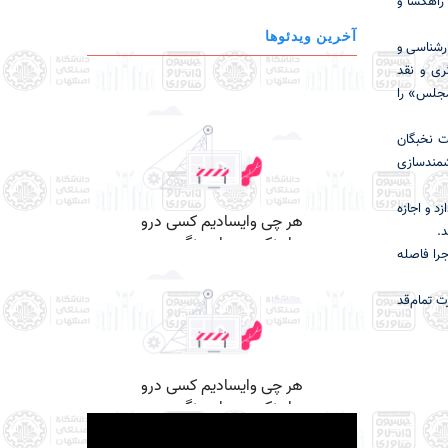
راهگشا و
آخرین ویدئوها
ارشناسی و
ری و نقد
مجلس» را
کت نخبگان
شمندسازی
د و اجازه
.
جرا فاصله
ت تمام‌قد