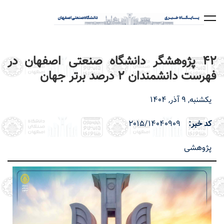
رفتن
به
محتوای
اصلی
42 پژوهشگر دانشگاه صنعتی اصفهان در
فهرست دانشمندان 2 درصد برتر جهان
یکشنبه, 9 آذر, 1404
کد خبر
2015/14040909
پژوهشی