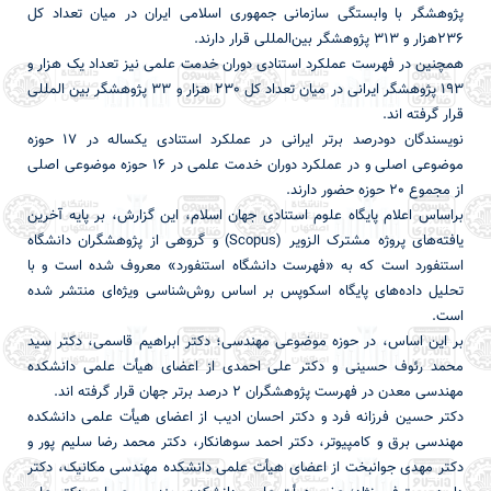
پژوهشگر با وابستگی سازمانی جمهوری اسلامی ایران در میان تعداد کل
236هزار و 313 پژوهشگر بین‌المللی قرار دارند.
همچنین در فهرست عملکرد استنادی دوران خدمت علمی نیز تعداد یک هزار و
193 پژوهشگر ایرانی در میان تعداد کل 230 هزار و 33 پژوهشگر بین المللی
قرار گرفته اند.
نویسندگان دودرصد برتر ایرانی در عملکرد استنادی یکساله در 17 حوزه
موضوعی اصلی و در عملکرد دوران خدمت علمی در 16 حوزه موضوعی اصلی
از مجموع 20 حوزه حضور دارند.
براساس اعلام پایگاه علوم استنادی جهان اسلام، این گزارش‌، بر پایه آخرین
یافته‌های پروژه مشترک الزویر (Scopus) و گروهی از پژوهشگران دانشگاه
استنفورد است که به «فهرست دانشگاه استنفورد» معروف شده است و با
تحلیل داده‌های پایگاه اسکوپس بر اساس روش‌شناسی ویژه‌ای منتشر شده
است.
بر این اساس، در حوزه موضوعی مهندسی؛ دکتر ابراهیم قاسمی، دکتر سید
محمد رئوف حسینی و دکتر علی احمدی از اعضای هیأت علمی دانشکده
مهندسی معدن در فهرست پژوهشگران 2 درصد برتر جهان قرار گرفته اند.
دکتر حسین فرزانه فرد و دکتر احسان ادیب از اعضای هیأت علمی دانشکده
مهندسی برق و کامپیوتر، دکتر احمد سوهانکار، دکتر محمد رضا سلیم پور و
دکتر مهدی جوانبخت از اعضای هیأت علمی دانشکده مهندسی مکانیک، دکتر