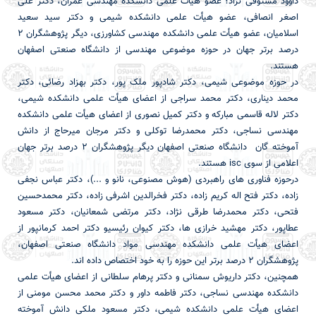
داوود مستوفی نژاد؛ عضو هیأت علمی دانشکده مهندسی عمران، دکتر علی
اصغر انصافی، عضو هیأت علمی دانشکده شیمی و دکتر سید سعید
اسلامیان، عضو هیأت علمی دانشکده مهندسی کشاورزی، دیگر پژوهشگران 2
درصد برتر جهان در حوزه موضوعی مهندسی از دانشگاه صنعتی اصفهان
هستند.
در حوزه موضوعی شیمی، دکتر شادپور ملک پور، دکتر بهزاد رضائی، دکتر
محمد دیناری، دکتر محمد سراجی از اعضای هیأت علمی دانشکده شیمی،
دکتر لاله قاسمی مبارکه و دکتر کمیل نصوری از اعضای هیأت علمی دانشکده
مهندسی نساجی، دکتر محمدرضا توکلی و دکتر مرجان ميرحاج از دانش
آموخته گان دانشگاه صنعتی اصفهان دیگر پژوهشگران 2 درصد برتر جهان
اعلامی از سوی isc هستند.
درحوزه فناوری های راهبردی (هوش مصنوعی، نانو و ...)، دکتر عباس نجفی
زاده، دکتر فتح اله کریم زاده، دکتر فخرالدین اشرفی زاده، دکتر محمدحسین
فتحی، دکتر محمدرضا طرقی نژاد، دکتر مرتضی شمعانیان، دکتر مسعود
عطاپور، دکتر مهشید خرازی ها، دکتر کیوان رئیسیو دكتر احمد كرمانپور از
اعضای هیأت علمی دانشکده مهندسی مواد دانشگاه صنعتی اصفهان،
پژوهشگران 2 درصد برتر این حوزه را به خود اختصاص داده اند.
همچنین، دکتر داریوش سمنانی و دکتر پرهام سلطانی از اعضای هیأت علمی
دانشکده مهندسی نساجی، دکتر فاطمه داور و دکتر محمد محسن مومنی از
اعضای هیأت علمی دانشکده شیمی، دکتر مسعود ملکی دانش آموخته