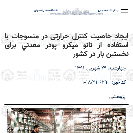
رفتن
به
محتوای
اصلی
ایجاد خاصیت کنترل حرارتی در منسوجات با
استفاده از نانو ميكرو پودر معدني برای
نخستین بار در کشور
چهارشنبه, 29 شهریور, 1391
کد خبر
1018/910629
پژوهشی