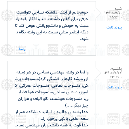
شنبه,
خوشحالم از اينکه دانشکه نساجي تنوانست
1391/07/01
- 15:52
حرفي براي گفتن داشته باشد و افکار بقيه ران
سبت به خودش و دانشجويانش عوض کند تا
پیوند ثابت
ديگه اينقدر منفي نسبت به اين رشته نگاه ن
شود.
پاسخ
یکشنبه,
واقعا در رشته مهندسی نساجی در هر زمینه
1391/07/02
- 23:20
ای میشه کارهای قشنگی کرد(منسوجات پزش
کی، منسوجات نظامی، منسوجات عمرانی، ک
پیوند ثابت
امپوزیت های نساجی،منسوجات هوا فضای
ی، منسوجات هوشمند، نانو الیاف و هزاران
چیز دیگر.....)
جدا رشته ی جالبیه و اساتید دانشکده هم از
سطح علمی بالایی برخوردارند
خدا قوت به همه دانشجویان مهندسی نساج