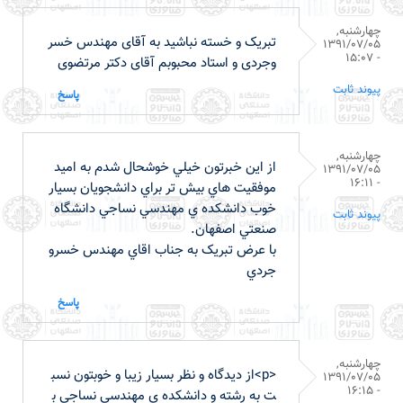
چهارشنبه,
تبریک و خسته نباشید به آقای مهندس خسر
1391/07/05
- 15:07
وجردی و استاد محبوبم آقای دکتر مرتضوی
پیوند ثابت
پاسخ
چهارشنبه,
از اين خبرتون خيلي خوشحال شدم به اميد
1391/07/05
- 16:11
موفقيت هاي بيش تر براي دانشجويان بسيار
خوب دانشکده ي مهندسي نساجي دانشگاه
پیوند ثابت
صنعتي اصفهان.
با عرض تبريک به جناب اقاي مهندس خسرو
جردي
پاسخ
چهارشنبه,
<p>از ديدگاه و نظر بسيار زيبا و خوبتون نسب
1391/07/05
- 16:15
ت به رشته و دانشکده ي مهندسي نساجي ب