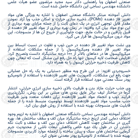
صنعتی اصفهان وبا راهنمایی دکتر سید مجید مرتضوی عضو هیأت علمی
دانشکده مهندسی نساجی این دانشگاه حاصل شده است.
دانش آموخته مبتکر دانشگاه صنعتی اصفهان
با اشاره به ویژگی های مواد
تغيير فاز دهنده (
PCMs
)، ذخیره سازی حرارت و امکان جذب ویا آزاد نمودن
مقدار قابل توجهی انرژی در یک دمای ثابت را از جمله مزایای بهره برداری از
این نوع مواد بیان کرد وافزود: در زمان بهره برداری از مواد تغيير فاز دهنده از
قبیل پارافین و در حالت مایع، جهت جلوگیری از خروج آن ها از منسوجات، این
مواد درون میکروکپسول ها قرار می گیرد.
وی نشت مواد تغییر فاز دهنده در حین ذوب و تفاوت در نسبت انبساط بین
مواد تغییر فاز دهنده ومیکروکپسول را از جمله مشکلات استفاده از
میکروکپسول ها در دماهای بالاتر از 100 درجه سانتیگراد دانست وتصریح کرد:
افزایش ضخامت لایه کپسول تنها راه حل رفع این مشکل است که تبعاتی چون
کاهش ظرفیت ذخیره حرارتی کپسول را به همراه دارد.
خسروجردی
افزود: در این طرح وبه منظور دستیابی به یک راه حل عملیاتی
جهت رفع این مشکلات، کامپوزيت های تغيير فازدهنده با استفاده از نانوميکرو
پودر سنگ معدني مورد استفاده قرار گرفته است.
وی جذب حرارت مازاد بدن و ظرفيت بالای ذخيره­ سازي انرژي حرارتي، انتشار
گرما در ساختار ليف براثر عايق بندي های مبتنی بر این روش، تکرارپذیری
فرآیند ذوب و انجماد مواد تغيير فازدهنده برای دفعات متعدد ونیز ظرفيت
جذب مناسب مواد تغيير فازدهنده توسط دولوميت منبسط شده را از جمله
قابلیت های منسوجات بهینه شده با استفاده از روش فوق بیان کرد.
دانش آموخته مهندسی نساجی دانشگاه صنعتی اصفهان
با اشاره به
لزوم وجود
اختلاف دمایی کمتر ازپنج درجه سانتیگراد میان کف و سقف ساختمان ها
، بهره
گیری در ساختمان جهت كاهش اختلاف دماي بين كف و سقف و ثابت نگه
داشتن آن در طول يك دوره خاص وکاهش تبعات ناشی از محدودیت جرم
گرمایی ساختمان­ های سبک و پیش ساخته را ازجمله موارد کاربردی منسوجات
بهینه شده با استفاده از نانوميكرو پودر معدني عنوان کرد.