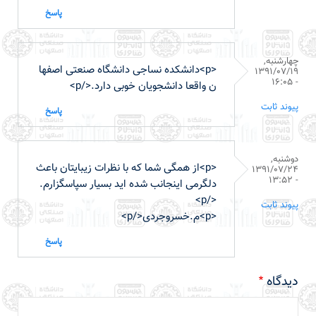
پاسخ
چهارشنبه,
<p>دانشکده نساجی دانشگاه صنعتی اصفها
1391/07/19
- 16:05
ن واقعا دانشجویان خوبی دارد.</p>
پیوند ثابت
پاسخ
دوشنبه,
<p>از همگی شما که با نظرات زیبایتان باعث
1391/07/24
- 13:52
دلگرمی اینجانب شده اید بسیار سپاسگزارم.
</p>
پیوند ثابت
<p>م.خسروجردی</p>
پاسخ
دیدگاه