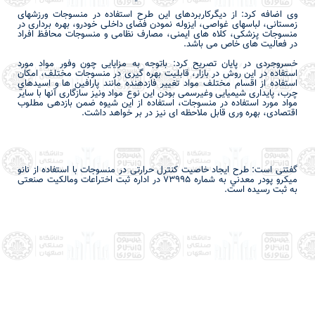
وی اضافه کرد: از دیگرکاربردهای این طرح استفاده در منسوجات ورزش­های
زمستانی، لباس­های غواصی، ایزوله نمودن فضای داخلی خودرو، بهره برداری در
منسوجات پزشکی، کلاه های ایمنی، مصارف نظامی و منسوجات محافظ افراد
در فعالیت های خاص می باشد.
خسروجردی
در پایان تصریح کرد: باتوجه به مزایایی چون وفور مواد مورد
استفاده در این روش در بازار، قابلیت بهره گیری در منسوجات مختلف، امکان
استفاده از اقسام مختلف مواد تغيير فازدهنده مانند پارافين­ ها و اسيدهاي
چرب، پایداری شیمیایی وغیرسمی بودن این نوع مواد ونیز سازگاری آنها با سایر
مواد مورد استفاده در منسوجات، استفاده از این شیوه ضمن بازدهی مطلوب
اقتصادی، بهره وری قابل ملاحظه ای نیز در بر خواهد داشت.
گفتنی است: طرح ایجاد خاصیت کنترل حرارتی در منسوجات با استفاده از نانو
ميكرو پودر معدني به شماره 73995 در اداره ثبت اختراعات ومالکیت صنعتی
به ثبت رسیده است.