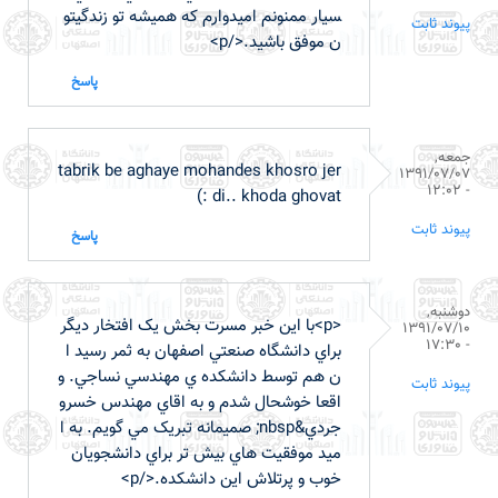
سيار ممنونم اميدوارم که هميشه تو زندگيتو
پیوند ثابت
ن موفق باشيد.</p>
پاسخ
جمعه,
tabrik be aghaye mohandes khosro jer
1391/07/07
- 12:02
di.. khoda ghovat :)
پیوند ثابت
پاسخ
دوشنبه,
<p>با اين خبر مسرت بخش يک افتخار ديگر
1391/07/10
- 17:30
براي دانشگاه صنعتي اصفهان به ثمر رسيد ا
ن هم توسط دانشکده ي مهندسي نساجي. و
پیوند ثابت
اقعا خوشحال شدم و به اقاي مهندس خسرو
جردي&nbsp; صميمانه تبريک مي گويم. به ا
ميد موفقيت هاي بيش تر براي دانشجويان
خوب و پرتلاش اين دانشکده.</p>