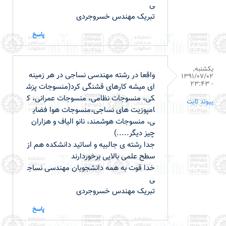
ی
تبریک مهندس خسروجردی
پاسخ
یکشنبه,
واقعا در رشته مهندسی نساجی در هر زمینه
1391/07/02
- 23:43
ای میشه کارهای قشنگی کرد(منسوجات پزش
کی، منسوجات نظامی، منسوجات عمرانی، ک
پیوند ثابت
امپوزیت های نساجی،منسوجات هوا فضای
ی، منسوجات هوشمند، نانو الیاف و هزاران
چیز دیگر.....)
جدا رشته ی جالبیه و اساتید دانشکده هم از
سطح علمی بالایی برخوردارند
خدا قوت به همه دانشجویان مهندسی نساج
ی
تبریک مهندس خسروجردی
پاسخ