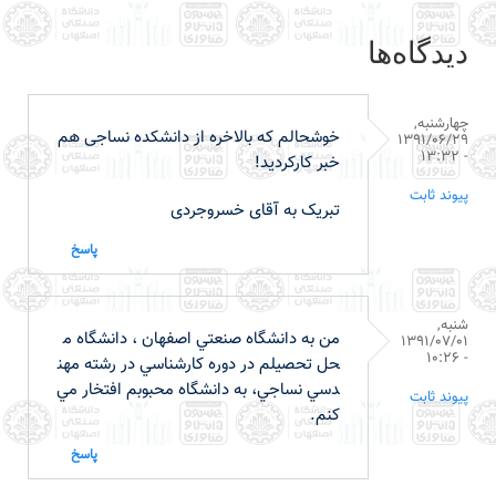
دیدگاه‌ها
چهارشنبه,
خوشحالم که بالاخره از دانشکده نساجی هم
1391/06/29
- 13:32
خبر کارکردید!
پیوند ثابت
تبریک به آقای خسروجردی
پاسخ
شنبه,
من به دانشگاه صنعتي اصفهان ، دانشگاه م
1391/07/01
- 10:26
حل تحصيلم در دوره كارشناسي در رشته مهن
دسي نساجي، به دانشگاه محبوبم افتخار مي
پیوند ثابت
كنم.
پاسخ